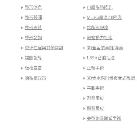
整形消息
自體脂肪隆乳
整形醫師
Motiva魔滴2.0隆乳
整形影片
診所與服務
整形諮詢
飆塑動力抽脂
交通住宿與其他資訊
3D全客製鼻雕/隆鼻
媒體報導
LSSA音浪抽脂
版權宣告
正顎手術
隱私權政策
3D骨水泥削骨複合式雕塑
平胸手術
割雙眼皮
縫雙眼皮
美型削骨雕塑手術