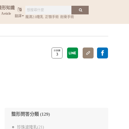
整形知識
Article
翻譯
魔滴2.0隆乳
正顎手術
削骨手術
3
整形問答分類 (129)
珍珠波隆乳(21)