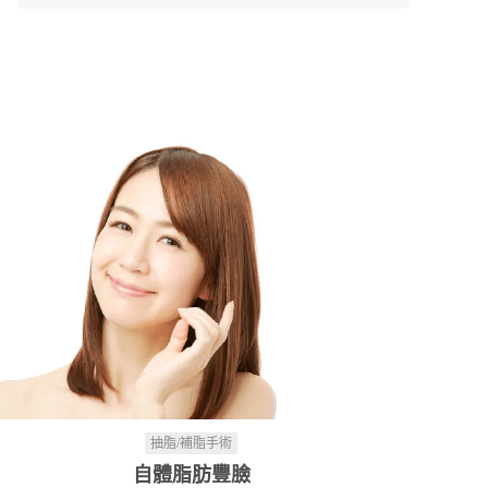
抽脂/補脂手術
自體脂肪豐臉