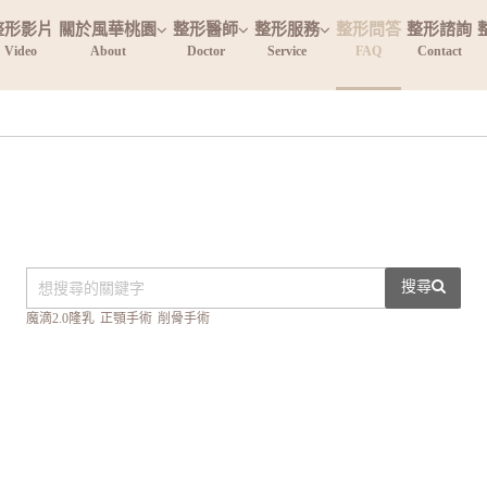
整形影片
關於風華桃園
整形醫師
整形服務
整形問答
整形諮詢
Video
About
Doctor
Service
FAQ
Contact
搜尋
魔滴2.0隆乳
正顎手術
削骨手術