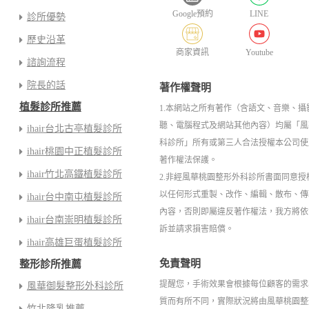
Google預約
LINE
診所優勢
歷史沿革
商家資訊
Youtube
諮詢流程
院長的話
著作權聲明
植髮診所推薦
1.本網站之所有著作（含語文、音樂、攝
聽、電腦程式及網站其他內容）均屬「風
ihair台北古亭植髮診所
科診所」所有或第三人合法授權本公司使
ihair桃園中正植髮診所
著作權法保護。
ihair竹北高鐵植髮診所
2.非經風華桃園整形外科診所書面同意授
以任何形式重製、改作、編輯、散布、傳
ihair台中南屯植髮診所
內容，否則即屬違反著作權法，我方將依
ihair台南崇明植髮診所
訴並請求損害賠償。
ihair高雄巨蛋植髮診所
免責聲明
整形診所推薦
提醒您，手術效果會根據每位顧客的需求
風華御髮整形外科診所
質而有所不同，實際狀況將由風華桃園整
竹北隆乳推薦