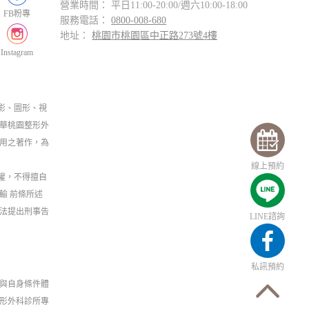
營業時間： 平日11:00-20:00/週六10:00-18:00
FB粉專
服務電話：
0800-008-680
地址：
桃園市桃園區中正路273號4樓
Instagram
影、圖形、視
華桃園整形外
用之著作，為
線上預約
權，不得擅自
輸 前條所述
法提出刑事告
LINE諮詢
私訊預約
與自身條件體
形外科診所專