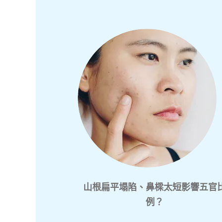
山根扁平塌陷、鼻樑太短影響五官
例？