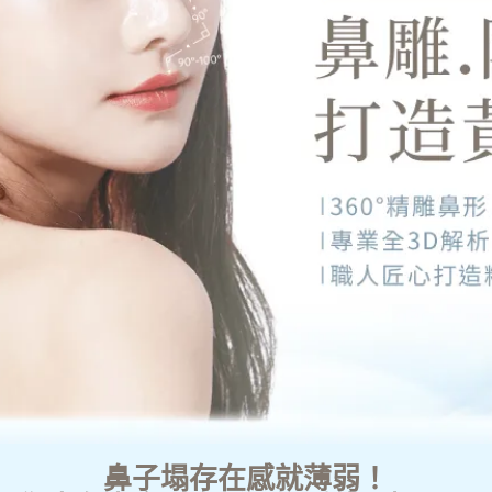
鼻子塌存在感就薄弱！