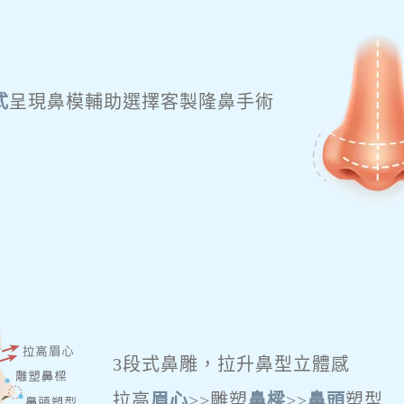
式
呈現鼻模
輔助選擇客製隆鼻手術
3段式鼻雕，拉升鼻型立體感
拉高
眉心
>>雕塑
鼻樑
>>
鼻頭
塑型