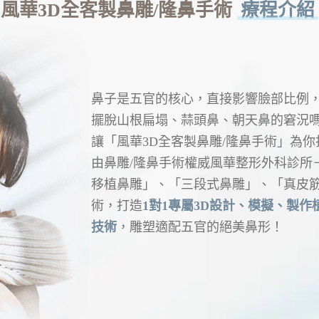
風華3D全客製鼻雕/隆鼻手術
療程介紹
鼻子是五官的核心，直接影響臉部比例
擺脫山根扁塌、蒜頭鼻、朝天鼻的窘況
讓「風華3D全客製鼻雕/隆鼻手術」為
由鼻雕/隆鼻手術權威風華整形外科診所
移植鼻雕」、「三段式鼻雕」、「真皮筋
術，打造
1對1專屬3D設計、模擬、製作
技術
，雕塑適配五官的絕美鼻形！