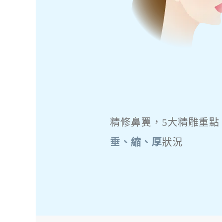
精修鼻翼，5大精雕重點
垂、縮、厚
狀況