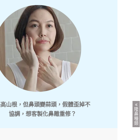
墊高山根，但鼻頭變蒜頭，假體歪掉不
隆
協調，想客製化鼻雕重修？
鼻
種
類