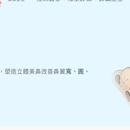
，塑造立體美鼻
改善鼻翼
寬、圓、