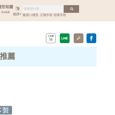
整形知識
Article
翻譯
魔滴2.0隆乳
正顎手術
削骨手術
51
鼻推薦