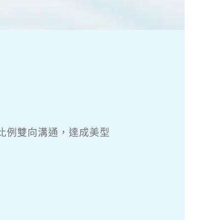
比例
雙向溝通，達成美型