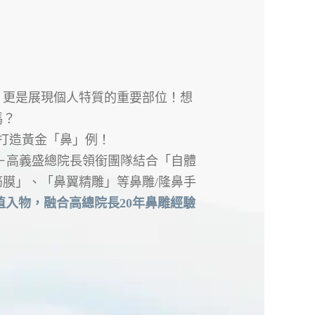
，更是展現個人特質的重要部位！想
嗎？
你打造黃金「鼻」例！
－高義盛總院長領銜團隊結合「自體
膜」、「鼻翼精雕」等鼻雕/隆鼻手
植入物，融合高總院長20年鼻雕經驗