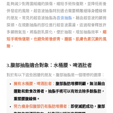
能夠減少對周圍組織的損傷，縮短手術恢復期，並降低術後
併發症的風險。超音波抽脂特別適合需要精雕細琢身體線條
的朋友。常見的超音波抽脂為
音浪抽脂
，藉由超音波的顯微
探頭，在規劃抽脂的部位進行超音波震盪，這過程會釋放許
多顯微氣泡，將脂肪乳糜化，便於抽取，增加抽脂效率，
縮
短手術恢復期，也避免術後瘀青、腫脹、肌膚色素沉澱的風
險
。
3.腹部抽脂適合對象：水桶腰、啤酒肚者
對於有以下這些困擾的朋友，腹部抽脂是一個理想的選擇：
擁有水桶腰、啤酒肚者：
腹部脂肪堆積明顯，無法藉由
運動和飲食改善者，抽脂手術可以有效去除多餘脂肪，
重塑腰腹線條。
努力瘦身但腹部仍有脂肪堆積者：
即使減肥成功，腹部