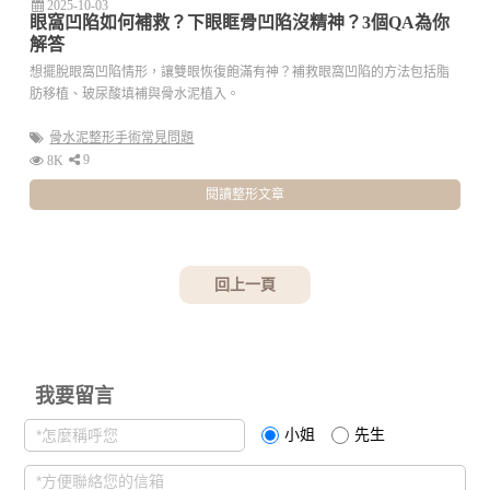
2025-10-03
眼窩凹陷如何補救？下眼眶骨凹陷沒精神？3個QA為你
解答
想擺脫眼窩凹陷情形，讓雙眼恢復飽滿有神？補救眼窩凹陷的方法包括脂
肪移植、玻尿酸填補與骨水泥植入。
骨水泥整形手術常見問題
9
8K
閱讀整形文章
回上一頁
我要留言
小姐
先生