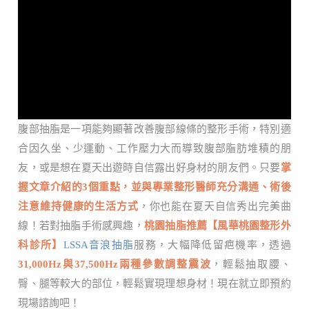
腹部抽脂是一項能夠顯著改善腹部線條的整形手術，特別適
合因久坐、少運動、工作壓力大而導致腹部脂肪堆積的朋
友，或是想在夏天出遊時自信露出好身材的朋友們。只要
掌
握文章介紹的3個重點，並與專業整形醫師充分溝通、術後
注意維持健康的生活方式
，你也能在夏天自信秀出完美曲
線！若對抽脂手術感興趣，
桃園抽脂推薦【風華桃園整形外
科診所】
LSSA音浪抽脂
服務，大幅降低留疤機率，透過
31,000Hz與37,500Hz兩種參數調整震波
，輕鬆抽取腰、
臀、腿等較大的部位，輕鬆實現理想身材！現在就立即預約
現場諮詢吧！