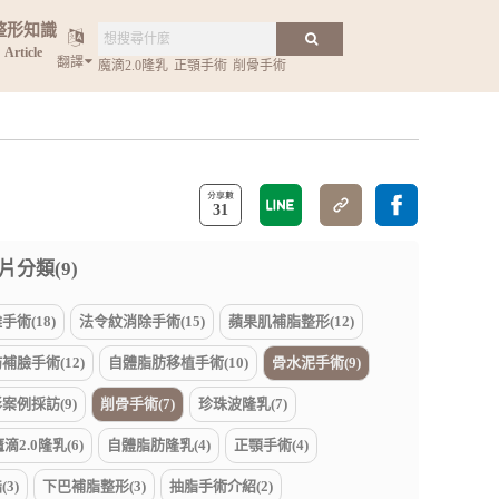
整形知識
Article
翻譯
魔滴2.0隆乳
正顎手術
削骨手術
31
片分類(9)
術(18)
法令紋消除手術(15)
蘋果肌補脂整形(12)
補臉手術(12)
自體脂肪移植手術(10)
骨水泥手術(9)
案例採訪(9)
削骨手術(7)
珍珠波隆乳(7)
魔滴2.0隆乳(6)
自體脂肪隆乳(4)
正顎手術(4)
3)
下巴補脂整形(3)
抽脂手術介紹(2)