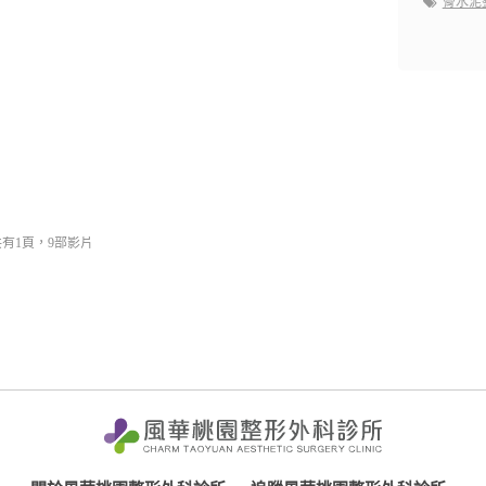
骨水泥
共有1頁，9部影片