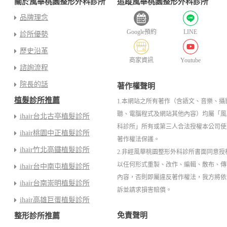
關於風華桃園整形外科診所
追蹤風華桃園整形外科診所
品牌理念
Google預約
LINE
診所優勢
歷史沿革
商家資訊
Youtube
諮詢流程
院長的話
著作權聲明
植髮診所推薦
1.本網站之所有著作（含語文、音樂、攝
聽、電腦程式及網站其他內容）均屬「風
ihair台北古亭植髮診所
科診所」所有或第三人合法授權本公司使
ihair桃園中正植髮診所
著作權法保護。
ihair竹北高鐵植髮診所
2.非經風華桃園整形外科診所書面同意授
以任何形式重製、改作、編輯、散布、傳
ihair台中南屯植髮診所
內容，否則即屬違反著作權法，我方將依
ihair台南崇明植髮診所
訴並請求損害賠償。
ihair高雄巨蛋植髮診所
免責聲明
整形診所推薦