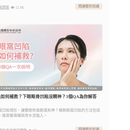
閱讀整形知識
見問答
12.1K
如何補救？下眼眶骨凹陷沒精神？3個QA為你解答
窩凹陷情形，讓雙眼恢復飽滿有神？補救眼窩凹陷的方法包括
、玻尿酸填補與骨水泥植入。
閱讀整形知識