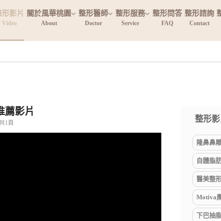
整形影片
關於風華桃園
整形醫師
整形服務
整形問答
整形諮詢
Video
About
Doctor
Service
FAQ
Contact
推薦影片
整形影
共1頁
隆鼻鼻雕手
自體脂肪
醫美整形
Motiva
下巴抽脂(