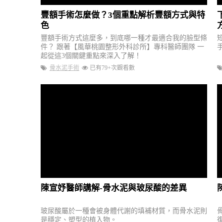
豐額手術怎麼做？3個重點解析豐額方式與特
色
豐額手術方式這麼多，到底哪一種才最適合我的臉型條
件？ 跟著【風華桃園整形外科診所】專科醫師團隊 一
起從這3個關鍵重點來深入了解！
骨水泥手術
已有79+次觀看數
陳宣妤醫師講解-骨水泥與玻尿酸的差異
玻尿酸屬於一種會被身體代謝的填補材質，而骨水泥則
是穩定、塑型的植入物。