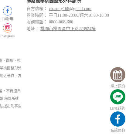
聯絡風華桃園整形外科診所
官方信箱：
charmty168@gmail.com
營業時間： 平日11:00-20:00/週六10:00-18:00
FB粉專
服務電話：
0800-008-680
地址：
桃園市桃園區中正路273號4樓
Instagram
影、圖形、視
華桃園整形外
用之著作，為
線上預約
權，不得擅自
輸 前條所述
法提出刑事告
LINE諮詢
私訊預約