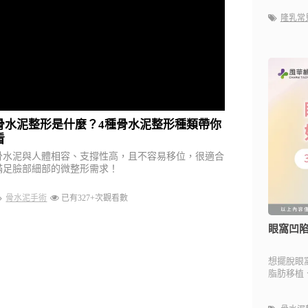
隆乳常
骨水泥整形是什麼？4種骨水泥整形種類帶你
看
骨水泥與人體相容、支撐性高，且不容易移位，很適合
滿足臉部細部的微整形需求！
骨水泥手術
已有327+次觀看數
眼窩凹陷
想擺脫眼
脂肪移植