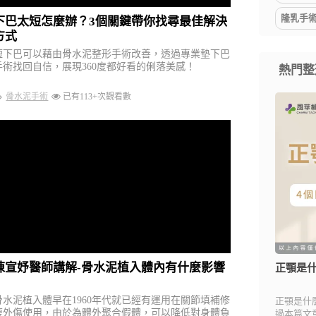
隆乳手術
下巴太短怎麼辦？3個關鍵帶你找尋最佳解決
方式
短下巴可以藉由骨水泥整形手術改善，透過專業墊下巴
手術找回自信，展現360度都好看的俐落美感！
熱門整
骨水泥手術
已有113+次觀看數
陳宣妤醫師講解-骨水泥植入體內有什麼影響
正顎是什
骨水泥植入體早在1960年代就已經有運用在關節填補修
正顎是什
復外傷使用，由於為體外聚合假體，可以降低對身體負
過本篇文