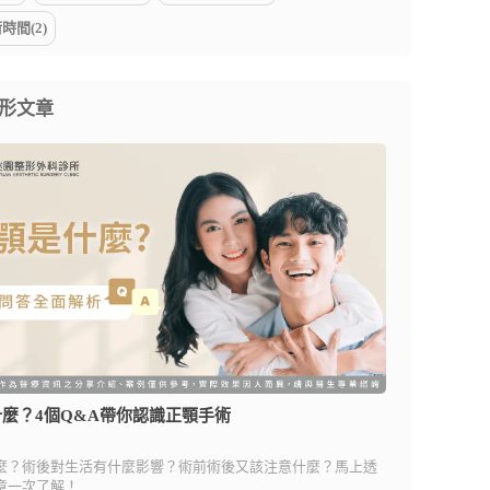
時間(2)
形文章
麼？4個Q&A帶你認識正顎手術
麼？術後對生活有什麼影響？術前術後又該注意什麼？馬上透
章一次了解！