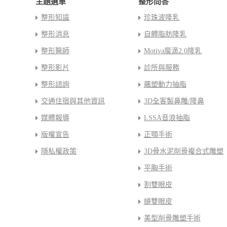
主題選單
整形問答
整形知識
珍珠波隆乳
整形消息
自體脂肪隆乳
整形醫師
Motiva魔滴2.0隆乳
整形影片
診所與服務
整形諮詢
飆塑動力抽脂
交通住宿與其他資訊
3D全客製鼻雕/隆鼻
媒體報導
LSSA音浪抽脂
版權宣告
正顎手術
隱私權政策
3D骨水泥削骨複合式雕塑
平胸手術
割雙眼皮
縫雙眼皮
美型削骨雕塑手術