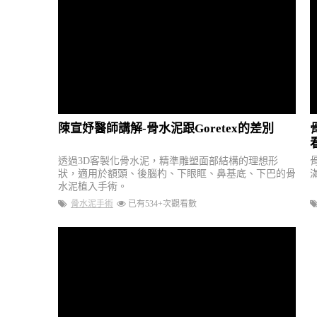
陳宣妤醫師講解-骨水泥跟Goretex的差別
透過3D客製化骨水泥，精準雕塑面部結構的理想形
狀，適用於額頭、後腦杓、下眼眶、鼻基底、下巴的骨
水泥植入手術。
骨水泥手術
已有534+次觀看數