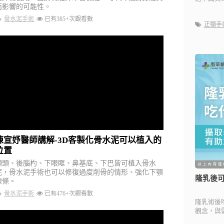
面影響的可能性。
骨水泥手術
已有385+次觀看數
正顎手
陳宣妤醫師講解-3D客製化骨水泥可以植入的
位置
額頭、後腦杓、下眼眶、鼻基底、下巴皆可植入骨水
泥，骨水泥手術也可以修復過度削骨的情形、強化下顎
隆乳後
線條。
骨水泥手術
已有476+次觀看數
隆乳術後
觀念，與