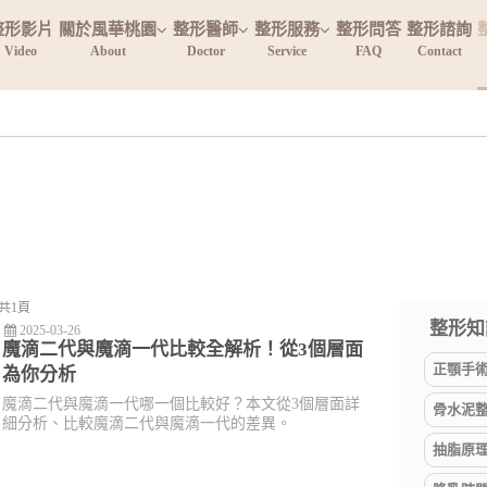
整形影片
關於風華桃園
整形醫師
整形服務
整形問答
整形諮詢
Video
About
Doctor
Service
FAQ
Contact
共1頁
整形知識
2025-03-26
魔滴二代與魔滴一代比較全解析！從3個層面
正顎手術
為你分析
魔滴二代與魔滴一代哪一個比較好？本文從3個層面詳
骨水泥整
細分析、比較魔滴二代與魔滴一代的差異。
抽脂原理(