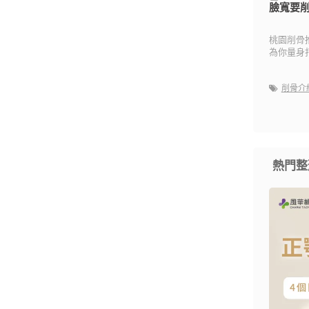
臉寬要
桃園削骨
為你量身
削骨介
熱門整