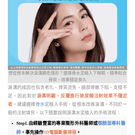
想從根本解決淚溝顯老情形？選擇骨水泥植入下眼眶，精準貼合
骨架、效果穩定長久
淚溝的成因也包含老化、骨質流失、臉部骨骼下陷、支撐不
足，因此對於
淚溝明顯、反覆進行玻尿酸注射效果不穩定
者
，建議選擇
骨水泥
植入手術，從根本改善淚溝。不同於一
般的注射填充，以下簡要說明淚溝水泥植入的手術流程：
Step1.由經驗豐富的專業整形外科醫師或
顎顏面專科醫
師
，事先操作
3D電腦斷層掃描
。