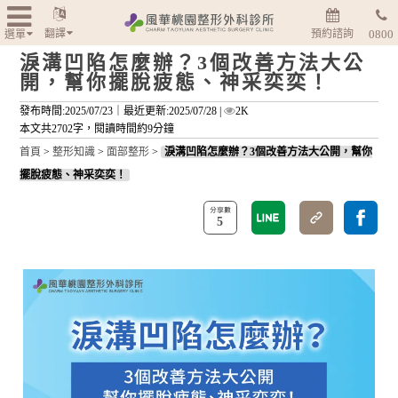
翻譯
預約諮詢
0800
選單
淚溝凹陷怎麼辦？3個改善方法大公
開，幫你擺脫疲態、神采奕奕！
發布時間:2025/07/23｜
最近更新:2025/07/28
|
2K
本文共2702字，閱讀時間約9分鐘
首頁
>
整形知識
>
面部整形
>
淚溝凹陷怎麼辦？3個改善方法大公開，幫你
擺脫疲態、神采奕奕！
5