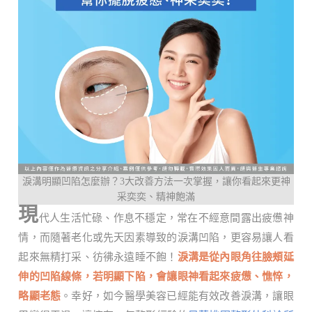
淚溝明顯凹陷怎麼辦？3大改善方法一次掌握，讓你看起來更神
采奕奕、精神飽滿
現
代人生活忙碌、作息不穩定，常在不經意間露出疲憊神
情，而隨著老化或先天因素導致的淚溝凹陷，更容易讓人看
起來無精打采、彷彿永遠睡不飽！
淚溝是從內眼角往臉頰延
伸的凹陷線條，若明顯下陷，會讓眼神看起來疲憊、憔悴，
略顯老態
。幸好，如今醫學美容已經能有效改善淚溝，讓眼