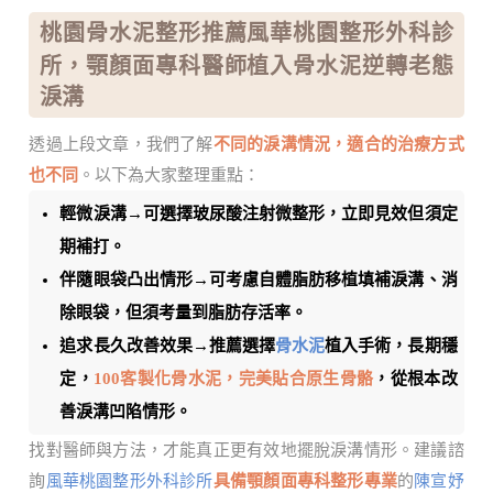
桃園骨水泥整形推薦風華桃園整形外科診
所，顎顏面專科醫師植入骨水泥逆轉老態
淚溝
透過上段文章，我們了解
不同的淚溝情況，適合的治療方式
也不同
。以下為大家整理重點：
輕微淚溝→可選擇玻尿酸注射微整形，立即見效但須定
期補打。
伴隨眼袋凸出情形→可考慮自體脂肪移植填補淚溝、消
除眼袋，但須考量到脂肪存活率。
追求長久改善效果→推薦選擇
骨水泥
植入手術，長期穩
定，
100客製化骨水泥，完美貼合原生骨骼
，從根本改
善淚溝凹陷情形。
找對醫師與方法，才能真正更有效地擺脫淚溝情形。建議諮
詢
風華桃園整形外科診所
具備顎顏面專科整形專業
的
陳宣妤