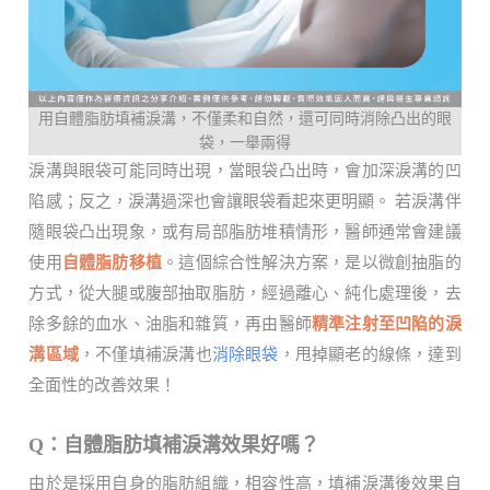
用自體脂肪填補淚溝，不僅柔和自然，還可同時消除凸出的眼
袋，一舉兩得
淚溝與眼袋可能同時出現，當眼袋凸出時，會加深淚溝的凹
陷感；反之，淚溝過深也會讓眼袋看起來更明顯。 若淚溝伴
隨眼袋凸出現象，或有局部脂肪堆積情形，醫師通常會建議
使用
自體脂肪移植
。這個綜合性解決方案，是以微創抽脂的
方式，從大腿或腹部抽取脂肪，經過離心、純化處理後，去
除多餘的血水、油脂和雜質，再由醫師
精準注射至凹陷的淚
溝區域
，不僅填補淚溝也
消除眼袋
，甩掉顯老的線條，達到
全面性的改善效果！
Q：自體脂肪填補淚溝效果好嗎？
由於是採用自身的脂肪組織，相容性高，填補淚溝後效果自