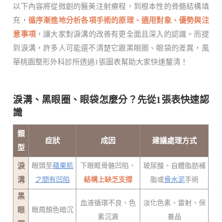
以下內容將從微創的醫美注射療程，到根本性的骨骼結構填
充，
循序漸進地分析各項手術的原理、適用對象、優勢與注
意事項
，讓大家對淚溝的改善有更全面且深入的認識。而提
到淚溝，許多人可能還不清楚它跟黑眼圈、眼袋的差異，風
華桃園整形外科診所透過1張圖表幫助大家快速釐清！
淚溝、黑眼圈、眼袋怎麼分？先從1張表快速認
識
類
症狀
成因
建議處理方式
型
淚
眼頭至
蘋果肌
下眼眶骨骼凹陷、
玻尿酸、自體脂肪補
溝
之間有凹陷
結構上缺乏支撐
脂或
骨水泥
手術
黑
血液循環不良、色
淡化色素、雷射、保
眼
眼周顏色暗沉
素沉澱
養品