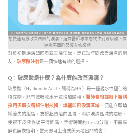
想快速有感改善凹陷的淚溝？選擇醫師專業層次注射玻尿酸，快
速撫平凹陷又沒有修復期
對於初期淚溝凹陷者或生活忙碌、想在短時間改善淚溝的朋
友，
玻尿酸注射
是一個快速有效的選擇。
Q：玻尿酸是什麼？為什麼能改善淚溝？
玻尿酸（Hyaluronic Acid，簡稱為HA）是一種親水性極佳的
填充物，能有效吸收水分並增加體積，
醫師會根據眼下結構
採用多層次精細注射技術，填補凹陷淚溝區域
，便能立即填
補流失的組織，支撐起凹陷的區域，消除淚溝區域的陰影，
使眼下皮膚恢復平滑飽滿。手術時間約15~30分鐘，不需麻
醉也無恢復期，當天即可上班或美美地出門約會！