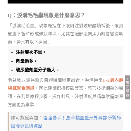
Q：淚溝毛毛蟲現象是什麼意思？
「淚溝毛毛蟲」現象是指在下眼周注射玻尿酸填補後，眼周
皮膚下暫時形成條狀腫塊，尤其在臉部肌肉用力時會變得明
顯，通常有以下原因：
注射層次不當。
劑量過多。
玻尿酸劑型分子過大。
隨著玻尿酸逐漸與自體組織穩定融合，淚溝通常
1~2週內腫
展
開
脹感就會消退
，因此建議選擇經驗豐富、整形技術嫻熟的醫
導
覽
師，在判斷療程步驟、操作針具、注射深度與精準掌握劑量
方面更為專業！
你可能感興趣：
強強聯手！風華桃園整形外科診所醫師
團隊專長與資歷