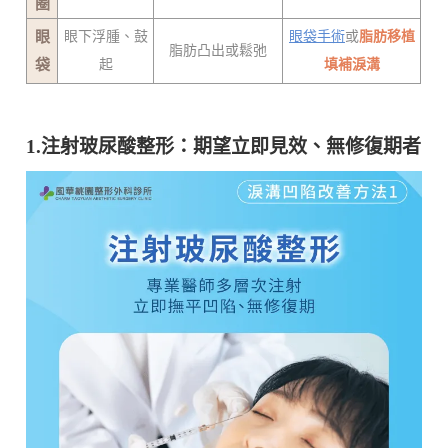
圈
眼
眼下浮腫、鼓
眼袋手術
或
脂肪移植
脂肪凸出或鬆弛
袋
起
填補淚溝
1.注射玻尿酸整形：期望立即見效、無修復期者