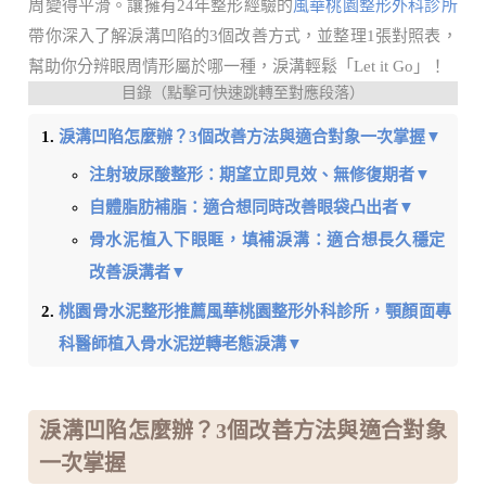
周變得平滑。讓擁有24年整形經驗的
風華桃園整形外科診所
帶你深入了解淚溝凹陷的3個改善方式，並整理1張對照表，
幫助你分辨眼周情形屬於哪一種，淚溝輕鬆「Let it Go」！
目錄（點擊可快速跳轉至對應段落）
淚溝凹陷怎麼辦？3個改善方法與適合對象一次掌握▼
注射玻尿酸整形：期望立即見效、無修復期者▼
自體脂肪補脂：適合想同時改善眼袋凸出者▼
骨水泥植入下眼眶，填補淚溝：適合想長久穩定
改善淚溝者▼
桃園骨水泥整形推薦風華桃園整形外科診所，顎顏面專
科醫師植入骨水泥逆轉老態淚溝▼
淚溝凹陷怎麼辦？3個改善方法與適合對象
一次掌握