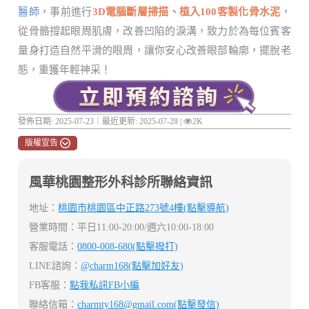
醫師
，事前進行
3D電腦斷層掃描、植入100客製化骨水泥
，
從骨骼撐起眼周肌膚，改善凹陷的淚溝，致力於為每位賓客
量身打造自然平滑的眼周，讓你安心改善眼部輪廓，擺脫老
態，重獲年輕神采！
發佈日期: 2025-07-23｜最近更新: 2025-07-28 |
2K
版權宣告
風華桃園整形外科診所聯絡資訊
地址：
桃園市桃園區中正路273號4樓(點擊導航)
營業時間：平日11:00-20:00/週六10:00-18:00
客服電話：
0800-008-680(點擊撥打)
LINE諮詢：
@charm168(點擊加好友)
FB客服：
點我私訊FB小編
聯絡信箱：
charmty168@gmail.com
(點擊發信)