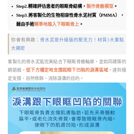
Step2.精確評估患者的眼眶骨結構，
製作骨骼模型
。
Step3.將客製化的生物相容性骨水泥材質（PMMA），
藉由手術
精準地植入下眼眶骨上
。
你會有興趣：
骨水泥是升級版的壓克力！材質3大重點
大揭密
客製化的骨水泥能完美貼合下眼眶骨骼輪廓，並如同建築的
鋼筋般，
從下方穩定地支撐起眼下凹陷的淚溝區域
，達到穩
定支撐、自然修飾、消除淚溝的目的。